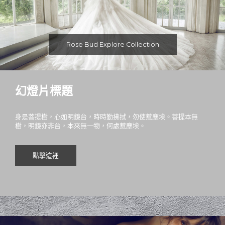
Rose Bud Explore Collection
幻燈片標題
身是菩提樹，心如明鏡台，時時勤拂拭，勿使惹塵埃。菩提本無
樹，明鏡亦非台，本來無一物，何處惹塵埃。
點擊這裡