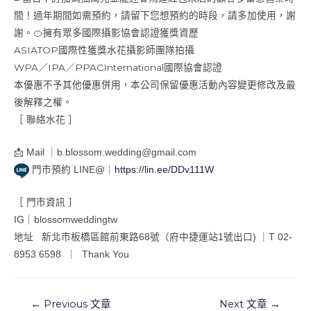
間！過年期間如需預約，請留下您想預約的時段，請多加使用，謝
謝。🍊擁有眾多國際攝影協會認證獲獎資歷
ASIATOP國際性獲獎水花攝影師團隊拍攝
WPA／IPA／PPACInternational國際協會認證
本優惠不予其他優惠併用，本公司保留優惠活動內容變更修改及最
後解釋之權。
［ 聯絡水花 ］
📩 Mail ｜
b.blossom.wedding@gmail.com
門市預約 LINE@｜
https://lin.ee/DDv111W
［ 門市資訊 ］
IG｜blossomweddingtw
地址 新北市板橋區館前東路68號（府中捷運站1號出口) ｜T 02-
8953 6598 ｜ Thank You
←
Previous 文章
Next 文章
→